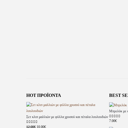
HOT ΠΡΟΪΌΝΤΑ
BEST S
Μπρελόκ με σ
Σετ κλιπ μαλλιών με φύλλα χρυσού και πέταλα λουλουδιών
7.00
€
0
out of 5
12.00
€
10.00
€
0
out of 5