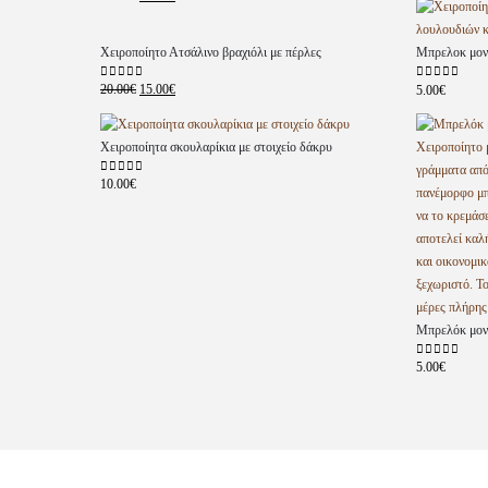
Χειροποίητο Ατσάλινο βραχιόλι με πέρλες
Μπρελοκ μον
20.00
€
15.00
€
0
out of 5
5.00
€
0
out of 5
Χειροποίητα σκουλαρίκια με στοιχείο δάκρυ
10.00
€
0
out of 5
Μπρελόκ μον
5.00
€
0
out of 5