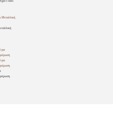
Υγρό Γυαλί
Μεταλλική
α
φιέρωση