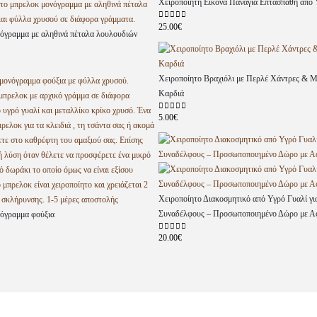
Χειροποίητη Εικόνα Παναγία Επτασπάθη από 
25.00
€
0
out of 5
όγραμμα με αληθινά πέταλα λουλουδιών
Χειροποίητο Βραχιόλι με Περλέ Χάντρες & 
Καρδιά
5.00
€
0
out of 5
Χειροποίητο Διακοσμητικό από Υγρό Γυαλί γι
Συναδέλφους – Προσωποποιημένο Δώρο με Α
όγραμμα φούξια
20.00
€
0
out of 5