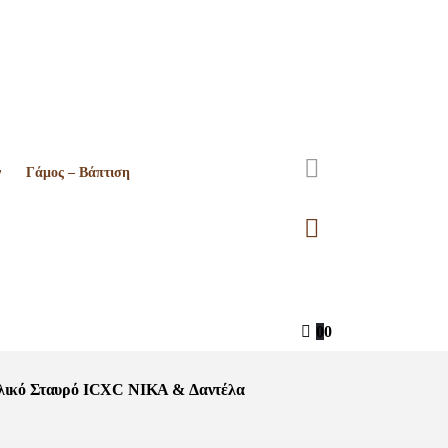
ν
Γάμος – Βάπτιση
0
0
λικό Σταυρό ICXC NIKA & Δαντέλα