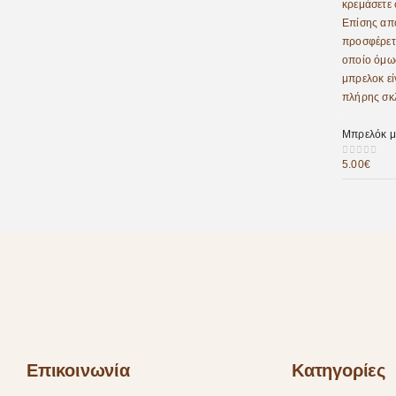
Μπρελόκ μ
5.00
€
0
out of 5
Επικοινωνία
Κατηγορίες