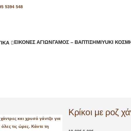
95 5394 548
ΕΙΚΌΝΕΣ ΑΓΊΩΝ
ΓΆΜΟΣ – ΒΆΠΤΙΣΗ
MIYUKI ΚΟΣΜ
ΙΚΆ
Κρίκοι με ροζ χά