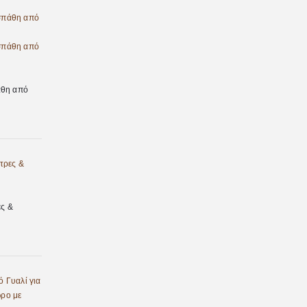
άθη από
ες &