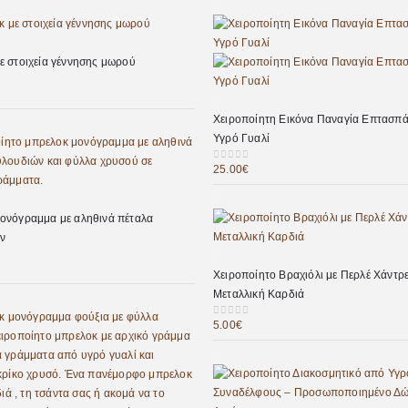
ε στοιχεία γέννησης μωρού
Χειροποίητη Εικόνα Παναγία Επτασπ
Υγρό Γυαλί
25.00
€
0
out of 5
ονόγραμμα με αληθινά πέταλα
ν
Χειροποίητο Βραχιόλι με Περλέ Χάντρ
Μεταλλική Καρδιά
5.00
€
0
out of 5