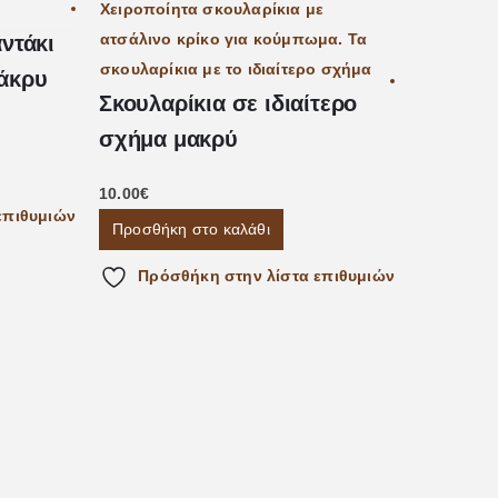
ντάκι
δάκρυ
Σκουλαρίκια σε ιδιαίτερο
σχήμα μακρύ
10.00
€
επιθυμιών
Προσθήκη στο καλάθι
Χειροπο
Πρόσθήκη στην λίστα επιθυμιών
RAINBO
10.00
€
Προσθήκη
Πρόσ