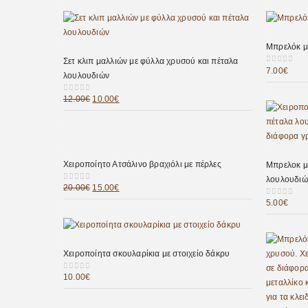
Μπρελόκ μ
Σετ κλιπ μαλλιών με φύλλα χρυσού και πέταλα
7.00
€
0
out of 5
λουλουδιών
12.00
€
10.00
€
0
out of 5
Χειροποίητο Ατσάλινο βραχιόλι με πέρλες
Μπρελοκ μ
λουλουδιώ
20.00
€
15.00
€
0
out of 5
5.00
€
0
out of 5
Χειροποίητα σκουλαρίκια με στοιχείο δάκρυ
10.00
€
0
out of 5