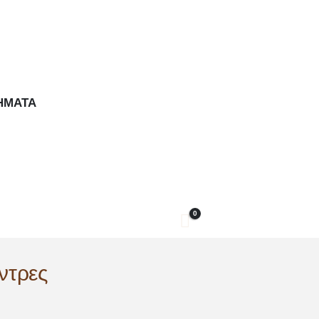
ΉΜΑΤΑ
0
ντρες