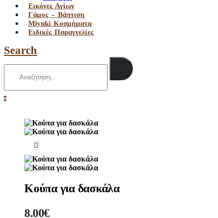
Εικόνες Αγίων
Γάμος – Βάπτιση
Miyuki Κοσμήματα
Ειδικές Παραγγελίες
Search
0
0
Κούπα για δασκάλα
8.00
€