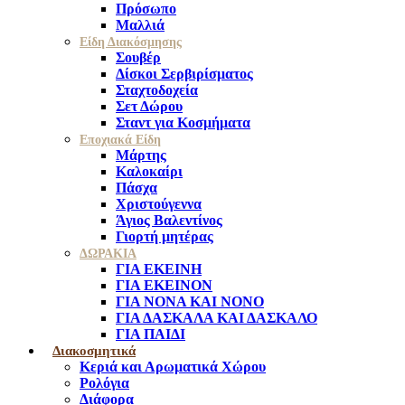
Πρόσωπο
Μαλλιά
Είδη Διακόσμησης
Σουβέρ
Δίσκοι Σερβιρίσματος
Σταχτοδοχεία
Σετ Δώρου
Σταντ για Κοσμήματα
Εποχιακά Είδη
Μάρτης
Καλοκαίρι
Πάσχα
Χριστούγεννα
Άγιος Βαλεντίνος
Γιορτή μητέρας
ΔΩΡΑΚΙΑ
ΓΙΑ ΕΚΕΙΝΗ
ΓΙΑ ΕΚΕΙΝΟΝ
ΓΙΑ ΝΟΝΑ ΚΑΙ ΝΟΝΟ
ΓΙΑ ΔΑΣΚΑΛΑ ΚΑΙ ΔΑΣΚΑΛΟ
ΓΙΑ ΠΑΙΔΙ
Διακοσμητικά
Κεριά και Αρωματικά Χώρου
Ρολόγια
Διάφορα