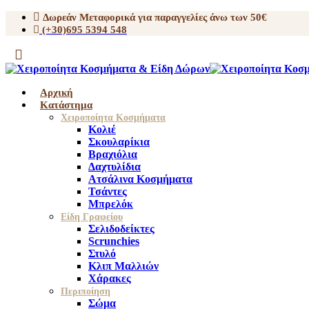
Δωρεάν Μεταφορικά για παραγγελίες άνω των 50€
(+30)695 5394 548
Αρχική
Κατάστημα
Χειροποίητα Κοσμήματα
Κολιέ
Σκουλαρίκια
Βραχιόλια
Δαχτυλίδια
Ατσάλινα Κοσμήματα
Τσάντες
Μπρελόκ
Είδη Γραφείου
Σελιδοδείκτες
Scrunchies
Στυλό
Κλιπ Μαλλιών
Χάρακες
Περιποίηση
Σώμα