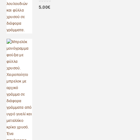
0
out of 5
5.00
€