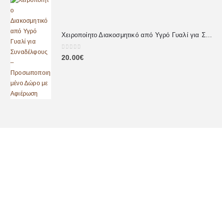
Χειροποίητο Διακοσμητικό από Υγρό Γυαλί για Συναδέλφους – Προσωποποιημένο Δώρο με Αφιέρωση
0
out of 5
20.00
€