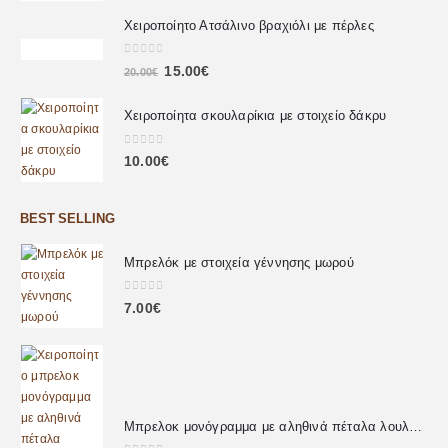
Χειροποίητο Ατσάλινο βραχιόλι με πέρλες
0
out of 5
15.00
€
20.00
€
Χειροποίητα σκουλαρίκια με στοιχείο δάκρυ
0
out of 5
10.00
€
BEST SELLING
Μπρελόκ με στοιχεία γέννησης μωρού
0
out of 5
7.00
€
Μπρελοκ μονόγραμμα με αληθινά πέταλα λουλουδιών