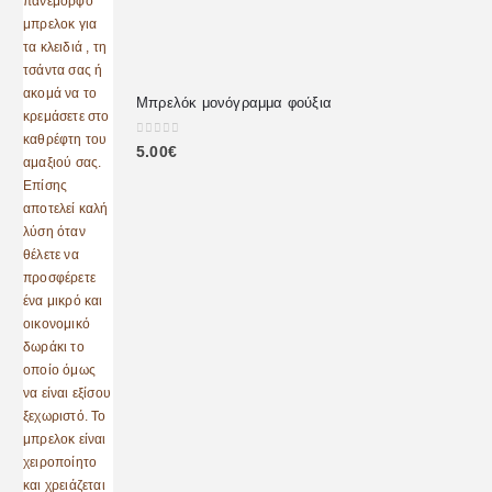
Μπρελόκ μονόγραμμα φούξια
0
out of 5
5.00
€