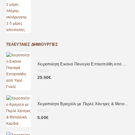
ΤΕΛΕΥΤΑΊΕΣ ΔΗΜΙΟΥΡΓΊΕΣ
Χειροποίητη Εικόνα Παναγία Επτασπάθη από Υγρό Γυαλί
0
out of 5
25.00
€
Χειροποίητο Βραχιόλι με Περλέ Χάντρες & Μεταλλική Καρδιά
0
out of 5
5.00
€