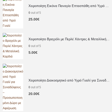
Χειροποίητη Εικόνα Παναγία Επτασπάθη από Υγρό Γυαλί
0
out of 5
25.00
€
Χειροποίητο Βραχιόλι με Περλέ Χάντρες & Μεταλλική Καρδιά
0
out of 5
5.00
€
Χειροποίητο Διακοσμητικό από Υγρό Γυαλί για Συναδέλφους – Προσωποποιημένο Δώρο με Αφιέρωση
0
out of 5
20.00
€