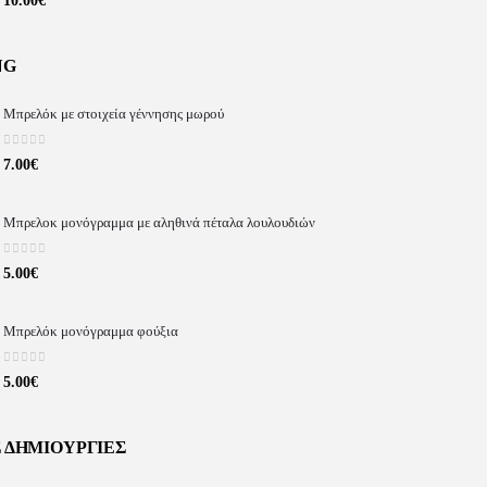
10.00
€
NG
Μπρελόκ με στοιχεία γέννησης μωρού
0
out of 5
7.00
€
Μπρελοκ μονόγραμμα με αληθινά πέταλα λουλουδιών
0
out of 5
5.00
€
Μπρελόκ μονόγραμμα φούξια
0
out of 5
5.00
€
 ΔΗΜΙΟΥΡΓΊΕΣ