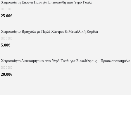
Χειροποίητη Εικόνα Παναγία Επτασπάθη από Υγρό Γυαλί
0
out of 5
25.00
€
Χειροποίητο Βραχιόλι με Περλέ Χάντρες & Μεταλλική Καρδιά
0
out of 5
5.00
€
Χειροποίητο Διακοσμητικό από Υγρό Γυαλί για Συναδέλφους – Προσωποποιημένο
0
out of 5
20.00
€