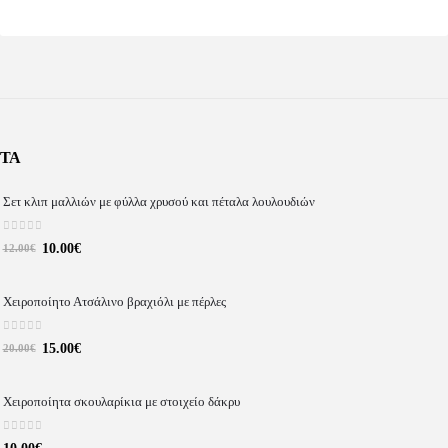
ΝΤΑ
Σετ κλιπ μαλλιών με φύλλα χρυσού και πέταλα λουλουδιών
0
out of 5
10.00
€
12.00
€
Χειροποίητο Ατσάλινο βραχιόλι με πέρλες
0
out of 5
15.00
€
20.00
€
Χειροποίητα σκουλαρίκια με στοιχείο δάκρυ
0
out of 5