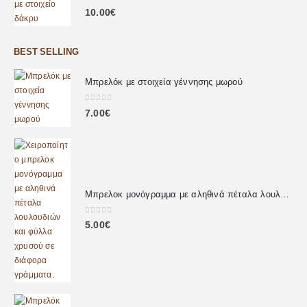
0
out of 5
10.00
€
BEST SELLING
Μπρελόκ με στοιχεία γέννησης μωρού
0
out of 5
7.00
€
Μπρελοκ μονόγραμμα με αληθινά πέταλα λουλουδιών
0
out of 5
5.00
€