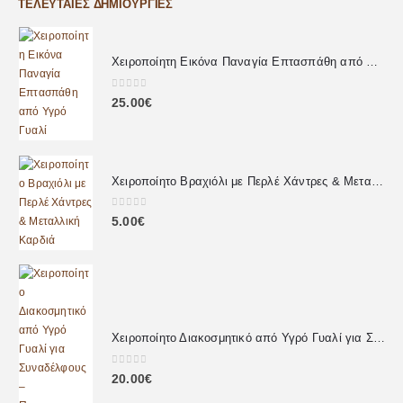
ΤΕΛΕΥΤΑΊΕΣ ΔΗΜΙΟΥΡΓΊΕΣ
Χειροποίητη Εικόνα Παναγία Επτασπάθη από Υγρό Γυαλί
0
out of 5
25.00
€
Χειροποίητο Βραχιόλι με Περλέ Χάντρες & Μεταλλική Καρδιά
0
out of 5
5.00
€
Χειροποίητο Διακοσμητικό από Υγρό Γυαλί για Συναδέλφους – Προσωποποιημένο Δώρο με Αφιέρωση
0
out of 5
20.00
€