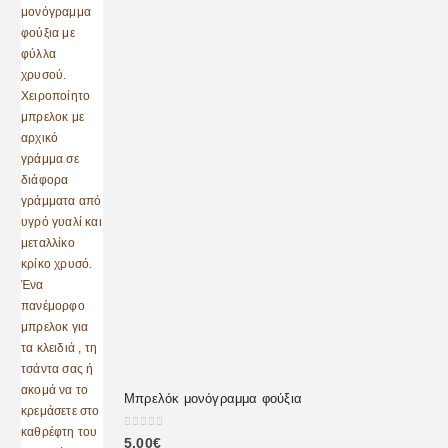
Μπρελόκ μονόγραμμα φούξια
0
out of 5
5.00
€