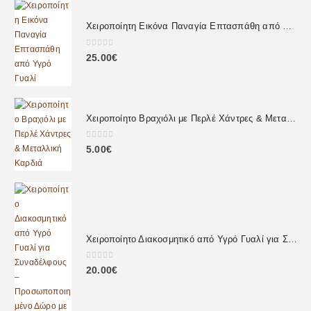
Χειροποίητη Εικόνα Παναγία Επτασπάθη από Υγρό Γυαλί
0
out of 5
25.00
€
Χειροποίητο Βραχιόλι με Περλέ Χάντρες & Μεταλλική Καρδιά
0
out of 5
5.00
€
Χειροποίητο Διακοσμητικό από Υγρό Γυαλί για Συναδέλφους – Προσωποποιημένο Δώρο με Αφιέρωση
0
out of 5
20.00
€