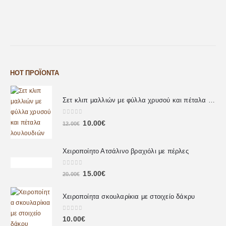
HOT ΠΡΟΪΌΝΤΑ
Σετ κλιπ μαλλιών με φύλλα χρυσού και πέταλα λουλουδιών
0
out of 5
10.00
€
12.00
€
Χειροποίητο Ατσάλινο βραχιόλι με πέρλες
0
out of 5
15.00
€
20.00
€
Χειροποίητα σκουλαρίκια με στοιχείο δάκρυ
0
out of 5
10.00
€