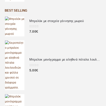
BEST SELLING
Μπρελόκ με στοιχεία γέννησης μωρού
0
out of 5
7.00
€
Μπρελοκ μονόγραμμα με αληθινά πέταλα λουλουδιών
0
out of 5
5.00
€