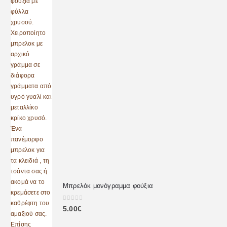
Μπρελόκ μονόγραμμα φούξια
0
out of 5
5.00
€